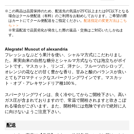
この商品は品質保持のため、配送先の気温が25℃以上または0℃以下となる
場合はクール便配送（有料）のご利用をお勧めしております。ご希望の際
はカートにてクール便配送をご指定ください。
配送指定の変更方法はこち
ら＞＞
※常温配送で品質劣化が発生した際の返品・交換はご対応いたしかねま
す。
Alegrate! Muscut of alexandria
フレッシュなぶどう果汁を使い、シャルマ方式にこだわりまし
た。果実由来の自然な糖分とシャルマ方式ならでは泡立ちがポイ
ントです。マスカット、リンゴ、洋ナシ、フルーツのシロップ、
オレンジの花などの甘く豊かな香り。甘みと酸のバランスが良い
とてもアロマティックなスパークリングワインです。マスカッ
ト・オブ・アレキサンドリア種100％。
スパークリングワインは、良く冷やしてからご開栓下さい。高い
ガス圧が含まれておりますので、常温で開栓されますと吹きこぼ
れる場合がございます。また、開栓時には危険ですので絶対に人
に向けないようご注意下さい。
配送