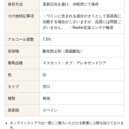
保存方法
直射日光を避け、冷暗所にて保存
その他特記事項
・ワインに含まれる成分がオリとして容器底に
沈殿する場合がございますが、品質には問題ご
ざいません。 ・Reefer定温コンテナ輸送
アルコール度数
7.5%
添加物
酸化防止剤（亜硫酸塩）
葡萄品種
マスカット・オブ・アレキサンドリア
色
白
タイプ
甘口
種類
発泡
原産国
スペイン
オンラインストアでは一度にご購入いただける数量に上限を設けておりま
す。