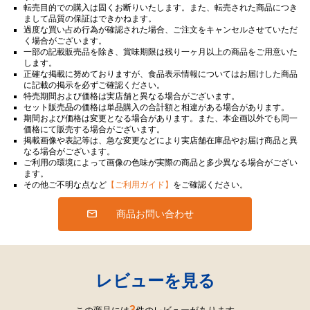
転売目的での購入は固くお断りいたします。また、転売された商品につき
まして品質の保証はできかねます。
過度な買い占め行為が確認された場合、ご注文をキャンセルさせていただ
く場合がございます。
一部の記載販売品を除き、賞味期限は残り一ヶ月以上の商品をご用意いた
します。
正確な掲載に努めておりますが、食品表示情報についてはお届けした商品
に記載の掲示を必ずご確認ください。
特売期間および価格は実店舗と異なる場合がございます。
セット販売品の価格は単品購入の合計額と相違がある場合があります。
期間および価格は変更となる場合があります。また、本企画以外でも同一
価格にて販売する場合がございます。
掲載画像や表記等は、急な変更などにより実店舗在庫品やお届け商品と異
なる場合がございます。
ご利用の環境によって画像の色味が実際の商品と多少異なる場合がござい
ます。
その他ご不明な点など
【ご利用ガイド】
をご確認ください。
商品お問い合わせ
レビューを見る
3