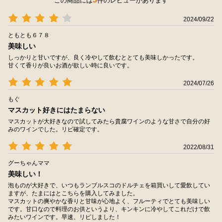
この商品には
件のレビューがあります
2024/09/22
ともとも６７８
美味しい
しっかりと甘いですが、良く冷やして飲むととても美味しかったです。
甘くて香りが良いお酒が欲しい時に良いです。
2024/07/26
もぐ
マスカット好きにはたまらない
マスカットが大好きなので試してみたら貴腐ワインのような甘さで自分の好
みのワインでした。リピ確定です。
2022/08/31
グーちゃんママ
美味しい！
泡ものが大好きで、いつもランブルスコのドルチェを箱買いして愛飲してい
ますが、たまにはとこちらを購入してみました。
マスカットの爽やかな香りと甘味が心地よく、フルーティでとても美味しい
です。甘口なので料理のお供というより、キンキンに冷やしてこれだけで飲
みたいワインです。早速、リピしました！