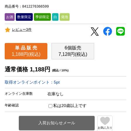
商品番号：8412276366599
お酒
数量限定
季節限定
白
発泡
レビュー3件
単 品 販 売
6個販売
1,188円(税込)
7,128円(税込)
通常価格
1,188
円
(税込 / 10%)
取得オンラインポイント：
5
pt
オンライン在庫数
在庫なし
年齢確認
私は20歳以上です
お気に入り