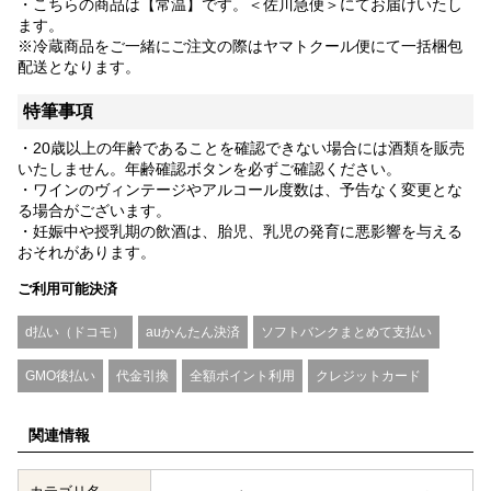
・こちらの商品は【常温】です。＜佐川急便＞にてお届けいたし
ます。
※冷蔵商品をご一緒にご注文の際はヤマトクール便にて一括梱包
配送となります。
特筆事項
・20歳以上の年齢であることを確認できない場合には酒類を販売
いたしません。年齢確認ボタンを必ずご確認ください。
・ワインのヴィンテージやアルコール度数は、予告なく変更とな
る場合がございます。
・妊娠中や授乳期の飲酒は、胎児、乳児の発育に悪影響を与える
おそれがあります。
ご利用可能決済
d払い（ドコモ）
auかんたん決済
ソフトバンクまとめて支払い
GMO後払い
代金引換
全額ポイント利用
クレジットカード
関連情報