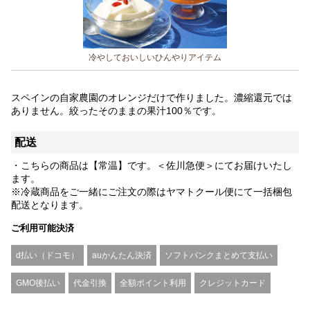
冷やしておいしいひんやりアイテム
スペインの自家農園のオレンジだけで作りました。濃縮還元では
ありません。絞ったそのままの果汁100％です。
配送
・こちらの商品は【常温】です。＜佐川急便＞にてお届けいたし
ます。
※冷蔵商品をご一緒にご注文の際はヤマトクール便にて一括梱包
配送となります。
ご利用可能決済
d払い（ドコモ）
auかんたん決済
ソフトバンクまとめて支払い
GMO後払い
代金引換
全額ポイント利用
クレジットカード