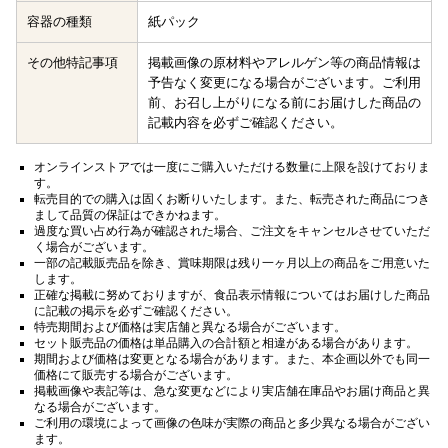
容器の種類
紙パック
その他特記事項
掲載画像の原材料やアレルゲン等の商品情報は
予告なく変更になる場合がございます。ご利用
前、お召し上がりになる前にお届けした商品の
記載内容を必ずご確認ください。
オンラインストアでは一度にご購入いただける数量に上限を設けておりま
す。
転売目的での購入は固くお断りいたします。また、転売された商品につき
まして品質の保証はできかねます。
過度な買い占め行為が確認された場合、ご注文をキャンセルさせていただ
く場合がございます。
一部の記載販売品を除き、賞味期限は残り一ヶ月以上の商品をご用意いた
します。
正確な掲載に努めておりますが、食品表示情報についてはお届けした商品
に記載の掲示を必ずご確認ください。
特売期間および価格は実店舗と異なる場合がございます。
セット販売品の価格は単品購入の合計額と相違がある場合があります。
期間および価格は変更となる場合があります。また、本企画以外でも同一
価格にて販売する場合がございます。
掲載画像や表記等は、急な変更などにより実店舗在庫品やお届け商品と異
なる場合がございます。
ご利用の環境によって画像の色味が実際の商品と多少異なる場合がござい
ます。