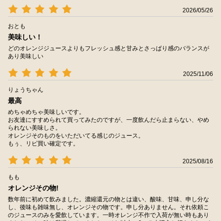
2026/05/26
おとも
美味しい！
どのオレンジジュースよりもフレッシュ感と甘みとさっぱり感のバランスが
あり美味しい
2025/11/06
りょうちゃん
最高
めちゃめちゃ美味しいです。
お友達にすすめられて買ってみたのですが、一度飲んだら止まらない、やめ
られない美味しさ。
オレンジそのものをいただいてる感じのジュース。
もぅ、リピ買い確定です。
2025/08/16
もも
オレンジその物!
数年前に初めて飲みました。濃縮還元の物とは違い、酸味、甘味、申し分な
し、後味も雑味無し、オレンジその物です。申し分ありません。それ依頼こ
のジュースのみを愛飲しています。一時オレンジ不作で入荷が無い時もあり