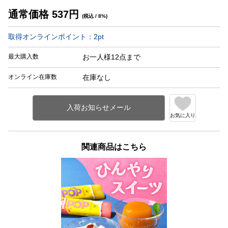
通常価格
537
円
(税込 / 8%)
取得オンラインポイント：
2
pt
最大購入数
お一人様12点まで
オンライン在庫数
在庫なし
お気に入り
関連商品はこちら