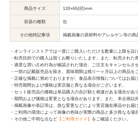
商品サイズ
120×65(径)mm
容器の種類
缶
その他特記事項
掲載画像の原材料やアレルゲン等の商
・オンラインストアでは一度にご購入いただける数量に上限を設
・転売目的での購入は固くお断りいたします。また、転売された
・過度な買い占め行為が確認された場合、ご注文をキャンセルさ
・一部の記載販売品を除き、賞味期限は残り一ヶ月以上の商品を
・正確な掲載に努めておりますが、食品表示情報についてはお届
・特売期間および価格は実店舗と異なる場合がございます。
・セット販売品の価格は単品購入の合計額と相違がある場合があ
・期間および価格は変更となる場合があります。また、本企画以
・掲載画像や表記等は、急な変更などにより実店舗在庫品やお届
・ご利用の環境によって画像の色味が実際の商品と多少異なる場
・その他ご不明な点など
【ご利用ガイド】
をご確認ください。