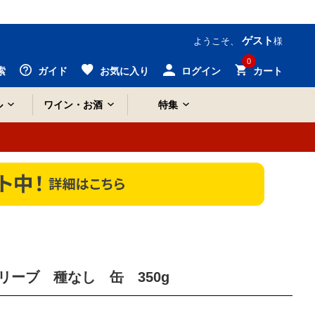
ゲスト
ようこそ、
様
0
索
ガイド
お気に入り
ログイン
カート
ル
ワイン・お酒
特集
リーブ 種なし 缶 350g