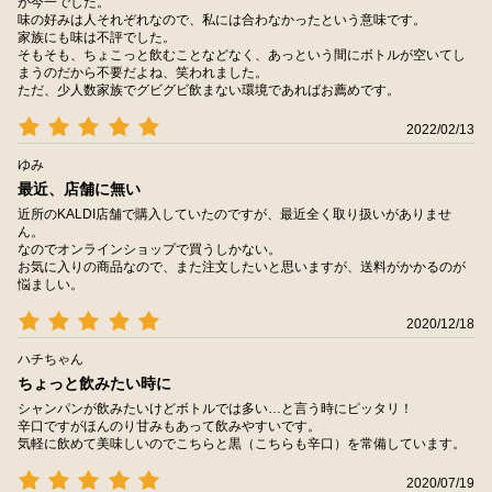
が今一でした。
味の好みは人それぞれなので、私には合わなかったという意味です。
家族にも味は不評でした。
そもそも、ちょこっと飲むことなどなく、あっという間にボトルが空いてし
まうのだから不要だよね、笑われました。
ただ、少人数家族でグビグビ飲まない環境であればお薦めです。
2022/02/13
ゆみ
最近、店舗に無い
近所のKALDI店舗で購入していたのですが、最近全く取り扱いがありませ
ん。
なのでオンラインショップで買うしかない。
お気に入りの商品なので、また注文したいと思いますが、送料がかかるのが
悩ましい。
2020/12/18
ハチちゃん
ちょっと飲みたい時に
シャンパンが飲みたいけどボトルでは多い…と言う時にピッタリ！
辛口ですがほんのり甘みもあって飲みやすいです。
気軽に飲めて美味しいのでこちらと黒（こちらも辛口）を常備しています。
2020/07/19