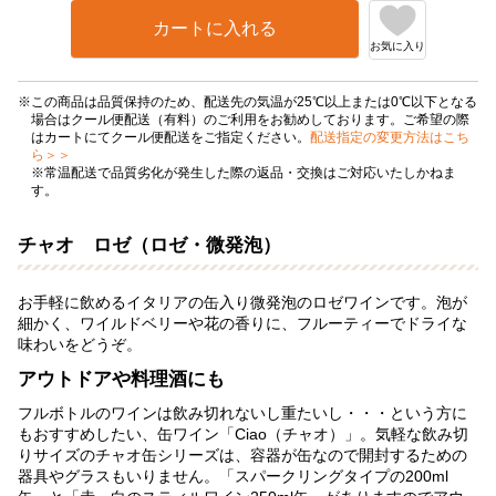
カートに入れる
お気に入り
この商品は品質保持のため、配送先の気温が25℃以上または0℃以下となる
場合はクール便配送（有料）のご利用をお勧めしております。ご希望の際
はカートにてクール便配送をご指定ください。
配送指定の変更方法はこち
ら＞＞
※常温配送で品質劣化が発生した際の返品・交換はご対応いたしかねま
す。
チャオ ロゼ（ロゼ・微発泡）
お手軽に飲めるイタリアの缶入り微発泡のロゼワインです。泡が
細かく、ワイルドベリーや花の香りに、フルーティーでドライな
味わいをどうぞ。
アウトドアや料理酒にも
フルボトルのワインは飲み切れないし重たいし・・・という方に
もおすすめしたい、缶ワイン「Ciao（チャオ）」。気軽な飲み切
りサイズのチャオ缶シリーズは、容器が缶なので開封するための
器具やグラスもいりません。
「スパークリングタイプの200ml