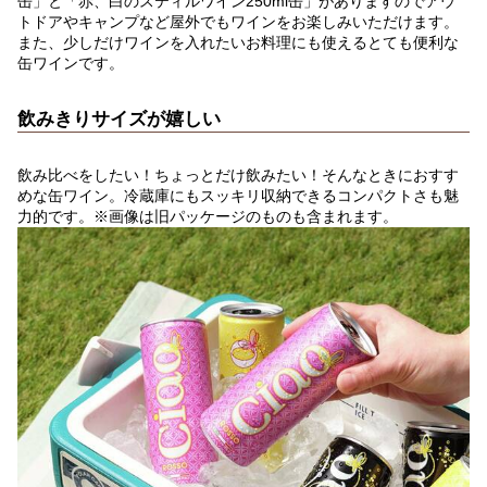
缶」
と
「赤、白のスティルワイン250ml缶」
がありますのでアウ
トドアやキャンプなど屋外でもワインをお楽しみいただけます。
また、少しだけワインを入れたいお料理にも使えるとても便利な
缶ワインです。
飲みきりサイズが嬉しい
飲み比べをしたい！ちょっとだけ飲みたい！そんなときにおすす
めな缶ワイン。冷蔵庫にもスッキリ収納できるコンパクトさも魅
力的です。※画像は旧パッケージのものも含まれます。