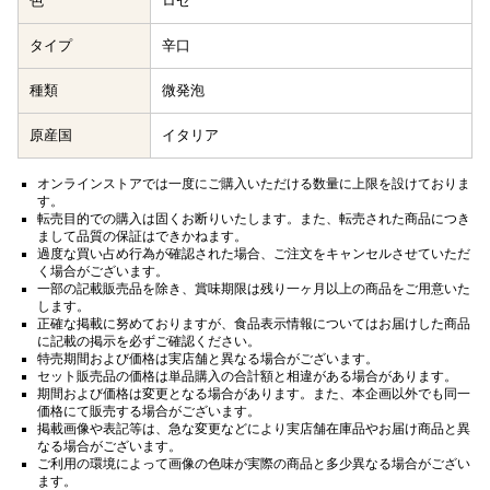
色
ロゼ
タイプ
辛口
種類
微発泡
原産国
イタリア
オンラインストアでは一度にご購入いただける数量に上限を設けておりま
す。
転売目的での購入は固くお断りいたします。また、転売された商品につき
まして品質の保証はできかねます。
過度な買い占め行為が確認された場合、ご注文をキャンセルさせていただ
く場合がございます。
一部の記載販売品を除き、賞味期限は残り一ヶ月以上の商品をご用意いた
します。
正確な掲載に努めておりますが、食品表示情報についてはお届けした商品
に記載の掲示を必ずご確認ください。
特売期間および価格は実店舗と異なる場合がございます。
セット販売品の価格は単品購入の合計額と相違がある場合があります。
期間および価格は変更となる場合があります。また、本企画以外でも同一
価格にて販売する場合がございます。
掲載画像や表記等は、急な変更などにより実店舗在庫品やお届け商品と異
なる場合がございます。
ご利用の環境によって画像の色味が実際の商品と多少異なる場合がござい
ます。