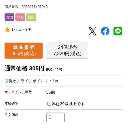
商品番号：8033116401043
お酒
ロゼ
発泡
レビュー9件
単 品 販 売
24個販売
305円(税込)
7,320円(税込)
通常価格
305
円
(税込 / 10%)
取得オンラインポイント：
1
pt
オンライン在庫数
85個
年齢確認
私は20歳以上です
注文個数