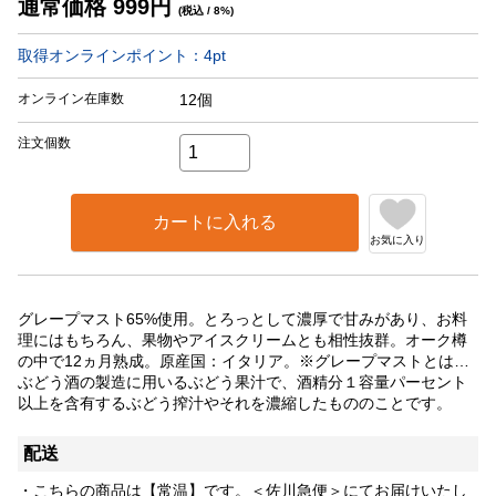
通常価格
999
円
(税込 / 8%)
取得オンラインポイント：
4
pt
オンライン在庫数
12個
注文個数
カートに入れる
お気に入り
グレープマスト65%使用。とろっとして濃厚で甘みがあり、お料
理にはもちろん、果物やアイスクリームとも相性抜群。オーク樽
の中で12ヵ月熟成。原産国：イタリア。※グレープマストとは…
ぶどう酒の製造に用いるぶどう果汁で、酒精分１容量パーセント
以上を含有するぶどう搾汁やそれを濃縮したもののことです。
配送
・こちらの商品は【常温】です。＜佐川急便＞にてお届けいたし