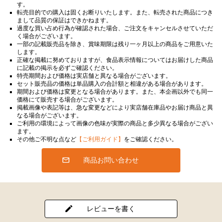
す。
転売目的での購入は固くお断りいたします。また、転売された商品につき
まして品質の保証はできかねます。
過度な買い占め行為が確認された場合、ご注文をキャンセルさせていただ
く場合がございます。
一部の記載販売品を除き、賞味期限は残り一ヶ月以上の商品をご用意いた
します。
正確な掲載に努めておりますが、食品表示情報についてはお届けした商品
に記載の掲示を必ずご確認ください。
特売期間および価格は実店舗と異なる場合がございます。
セット販売品の価格は単品購入の合計額と相違がある場合があります。
期間および価格は変更となる場合があります。また、本企画以外でも同一
価格にて販売する場合がございます。
掲載画像や表記等は、急な変更などにより実店舗在庫品やお届け商品と異
なる場合がございます。
ご利用の環境によって画像の色味が実際の商品と多少異なる場合がござい
ます。
その他ご不明な点など
【ご利用ガイド】
をご確認ください。
商品お問い合わせ
レビューを書く