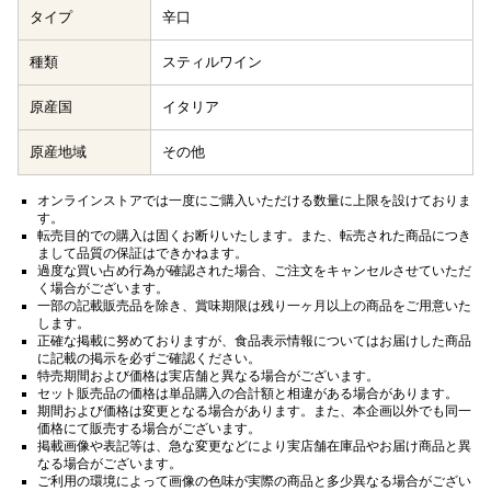
タイプ
辛口
種類
スティルワイン
原産国
イタリア
原産地域
その他
オンラインストアでは一度にご購入いただける数量に上限を設けておりま
す。
転売目的での購入は固くお断りいたします。また、転売された商品につき
まして品質の保証はできかねます。
過度な買い占め行為が確認された場合、ご注文をキャンセルさせていただ
く場合がございます。
一部の記載販売品を除き、賞味期限は残り一ヶ月以上の商品をご用意いた
します。
正確な掲載に努めておりますが、食品表示情報についてはお届けした商品
に記載の掲示を必ずご確認ください。
特売期間および価格は実店舗と異なる場合がございます。
セット販売品の価格は単品購入の合計額と相違がある場合があります。
期間および価格は変更となる場合があります。また、本企画以外でも同一
価格にて販売する場合がございます。
掲載画像や表記等は、急な変更などにより実店舗在庫品やお届け商品と異
なる場合がございます。
ご利用の環境によって画像の色味が実際の商品と多少異なる場合がござい