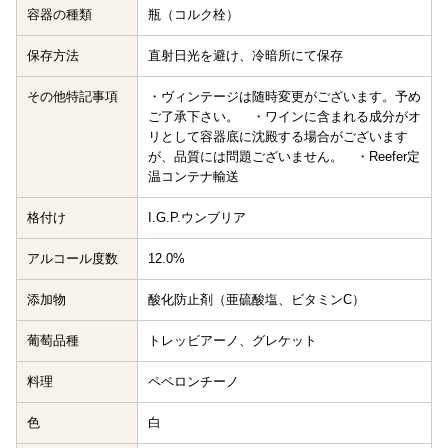
容器の種類
瓶（コルク栓）
保存方法
直射日光を避け、冷暗所にて保存
その他特記事項
・ヴィンテージは随時変更がございます。予め
ご了承下さい。 ・ワインに含まれる成分がオ
リとして容器底に沈殿する場合がございます
が、品質には問題ございません。 ・Reefer定
温コンテナ輸送
格付け
I.G.P.ウンブリア
アルコール度数
12.0%
添加物
酸化防止剤（亜硫酸塩、ビタミンC）
葡萄品種
トレッビアーノ、グレケット
料理
ペペロンチーノ
色
白