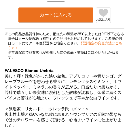
カートに入れる
お気に入り
この商品は品質保持のため、配送先の気温が25℃以上または0℃以下となる
場合はクール便配送（有料）のご利用をお勧めしております。ご希望の際
はカートにてクール便配送をご指定ください。
配送指定の変更方法はこち
ら＞＞
※常温配送で品質劣化が発生した際の返品・交換はご対応いたしかねま
す。
FALESCO Bianco Umbria
美しく輝く緑色がかった淡い金色。アプリコットや青リンゴ、グ
レープフルーツを想わせる香りに、レモングラスやミント、ホワ
イトペッパー、ミネラルの香りが広がる。口当たりは柔らかく、
芳醇で瑞々しい果実味に溌剌とした酸味が調和し、余韻に続くス
パイスと苦味が心地よい、フレッシュで華やかな白ワインです。
＜醸造家 リカルド・コタレッラ氏コメント＞
火山性土壌と穏やかな気候に恵まれたウンブリアの丘陵地帯なら
ではのテロワールを感じて頂ける、心地よいワインに仕上がりま
した。