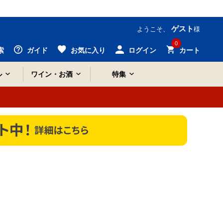
ゲスト
ようこそ、
様
0
索
ガイド
お気に入り
ログイン
カート
ル
ワイン・お酒
特集