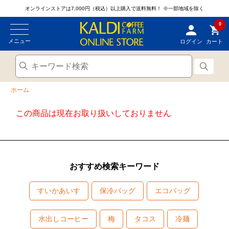
オンラインストアは7,000円（税込）以上購入で送料無料！
※一部地域を除く
0
メニュー
ログイン
カート
ホーム
この商品は現在お取り扱いしておりません
おすすめ検索キーワード
すいかあいす
保冷バッグ
エコバッグ
水出しコーヒー
梅
タコス
冷麺