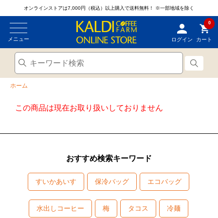
オンラインストアは7,000円（税込）以上購入で送料無料！
※一部地域を除く
0
メニュー
ログイン
カート
ホーム
この商品は現在お取り扱いしておりません
おすすめ検索キーワード
すいかあいす
保冷バッグ
エコバッグ
水出しコーヒー
梅
タコス
冷麺