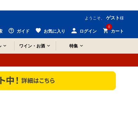
ゲスト
ようこそ、
様
0
索
ガイド
お気に入り
ログイン
カート
ル
ワイン・お酒
特集