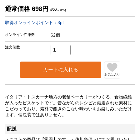
通常価格
698
円
(税込 / 8%)
取得オンラインポイント：
3
pt
オンライン在庫数
62個
注文個数
カートに入れる
お気に入り
イタリア・トスカーナ地方の老舗ベーカリーがつくる、食物繊維
が入ったビスケットです。昔ながらのレシピと厳選された素材に
こだわっており、素朴で飽きのこない味わいをお楽しみいただけ
ます。個包装ではありません。
配送
・こちらの商品は【常温】です。＜佐川急便＞にてお届けいたし