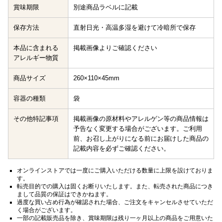
賞味期限
別途商品ラベルに記載
保存方法
直射日光・高温多湿を避けて冷暗所で保存
本品に含まれる
掲載画像よりご確認ください
アレルギー物質
商品サイズ
260×110×45mm
容器の種類
袋
その他特記事項
掲載画像の原材料やアレルゲン等の商品情報は
予告なく変更する場合がございます。ご利用
前、お召し上がりになる前にお届けした商品の
記載内容を必ずご確認ください。
オンラインストアでは一度にご購入いただける数量に上限を設けておりま
す。
転売目的での購入は固くお断りいたします。また、転売された商品につき
まして品質の保証はできかねます。
過度な買い占め行為が確認された場合、ご注文をキャンセルさせていただ
く場合がございます。
一部の記載販売品を除き、賞味期限は残り一ヶ月以上の商品をご用意いた