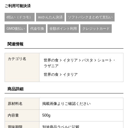
ご利用可能決済
d払い（ドコモ）
auかんたん決済
ソフトバンクまとめて支払い
GMO後払い
代金引換
全額ポイント利用
クレジットカード
関連情報
カテゴリ名
世界の食
イタリア
パスタ
ショート・
ラザニア
世界の食
イタリア
商品詳細
原材料名
掲載画像よりご確認ください
内容量
500g
賞味期限
別途商品ラベルに記載