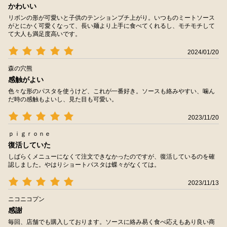
かわいい
リボンの形が可愛いと子供のテンションブチ上がり。いつものミートソース
がとにかく可愛くなって、長い麺より上手に食べてくれるし、モチモチして
て大人も満足度高いです。
2024/01/20
森の穴熊
感触がよい
色々な形のパスタを使うけど、これが一番好き。ソースも絡みやすい、噛ん
だ時の感触もよいし、見た目も可愛い。
2023/11/20
ｐｉｇｒｏｎｅ
復活していた
しばらくメニューになくて注文できなかったのですが、復活しているのを確
認しました。やはりショートパスタは蝶々がなくては。
2023/11/13
ニコニコプン
感謝
毎回、店舗でも購入しております。ソースに絡み易く食べ応えもあり良い商