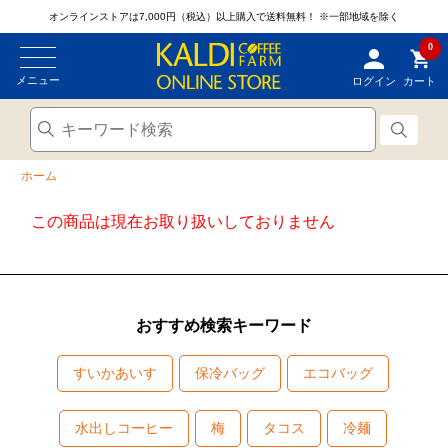
オンラインストアは7,000円（税込）以上購入で送料無料！
※一部地域を除く
0
メニュー
ログイン
カート
ホーム
この商品は現在お取り扱いしておりません
おすすめ検索キーワード
すいかあいす
保冷バッグ
エコバッグ
水出しコーヒー
梅
タコス
冷麺