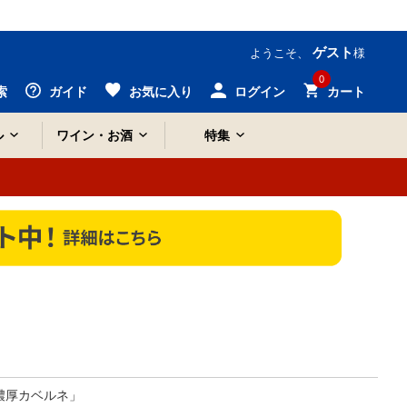
ゲスト
ようこそ、
様
0
索
ガイド
お気に入り
ログイン
カート
ル
ワイン・お酒
特集
濃厚カベルネ」