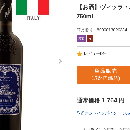
【お酒】ヴィッラ
750ml
商品番号：8000013026334
お酒
赤
レビュー0件
単 品 販 売
1,764円(税込)
1,764
通常価格
円
取得オンラインポイント：
8
p
オンライン在庫数
在庫