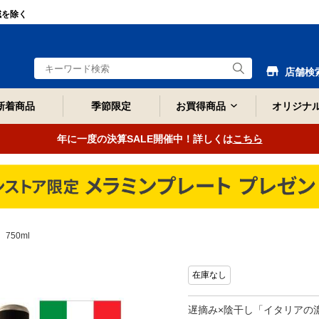
域を除く
店舗検
新着商品
季節限定
お買得商品
オリジナ
年に一度の決算SALE開催中！詳しくは
こちら
50ml
在庫なし
遅摘み×陰干し「イタリアの