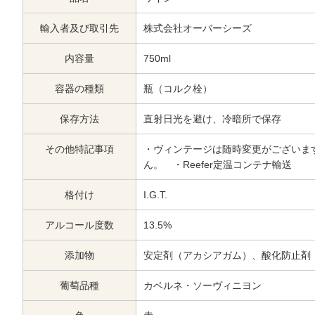
輸入者及び取引先
株式会社オーバーシーズ
内容量
750ml
容器の種類
瓶（コルク栓）
保存方法
直射日光を避け、冷暗所で保存
その他特記事項
・ヴィンテージは随時変更がございま
ん。 ・Reefer定温コンテナ輸送
格付け
I.G.T.
アルコール度数
13.5%
添加物
安定剤（アカシアガム）、酸化防止剤
葡萄品種
カベルネ・ソーヴィニヨン