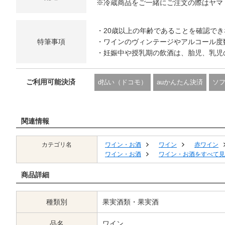
※冷蔵商品をご一緒にご注文の際はヤマ
・20歳以上の年齢であることを確認で
特筆事項
・ワインのヴィンテージやアルコール度
・妊娠中や授乳期の飲酒は、胎児、乳児
ご利用可能決済
d払い（ドコモ）
auかんたん決済
ソ
関連情報
カテゴリ名
ワイン・お酒
ワイン
赤ワイン
ワイン・お酒
ワイン・お酒をすべて見
商品詳細
種類別
果実酒類・果実酒
品名
ワイン