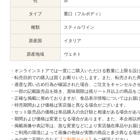
色
赤
タイプ
重口（フルボディ）
種類
スティルワイン
原産国
イタリア
原産地域
ヴェネト
・オンラインストアでは一度にご購入いただける数量に上限を設
・転売目的での購入は固くお断りいたします。また、転売された
・過度な買い占め行為が確認された場合、ご注文をキャンセルさ
・一部の記載販売品を除き、賞味期限は残り一ヶ月以上の商品を
・正確な掲載に努めておりますが、食品表示情報についてはお届
・特売期間および価格は実店舗と異なる場合がございます。
・セット販売品の価格は単品購入の合計額と相違がある場合があ
・期間および価格は変更となる場合があります。また、本企画以
・掲載画像や表記等は、急な変更などにより実店舗在庫品やお届
・ご利用の環境によって画像の色味が実際の商品と多少異なる場
・その他ご不明な点など
【ご利用ガイド】
をご確認ください。