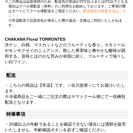
この商品は品質保持のため、配送先の気温が25℃以上または0℃以下となる
場合はクール便配送（有料）のご利用をお勧めしております。ご希望の際
はカートにてクール便配送をご指定ください。
配送指定の変更方法はこち
ら＞＞
※常温配送で品質劣化が発生した際の返品・交換はご対応いたしかねま
す。
CHAKANA Floral TORRONTES
洋ナシ、白桃、マスカットなどのフルーティな香り。カモミール
やキンモクセイのニュアンス。熟した果実味と爽やかな酸味が調
和する。旨味とほのかな苦みが余韻に続く、フルーティで瑞々し
い白ワイン。
配送
・こちらの商品は【常温】です。＜佐川急便＞にてお届けいたし
ます。
※冷蔵商品をご一緒にご注文の際はヤマトクール便にて一括梱包
配送となります。
特筆事項
・20歳以上の年齢であることを確認できない場合には酒類を販売
いたしません。年齢確認ボタンを必ずご確認ください。