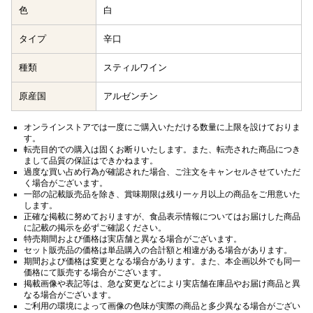
色
白
タイプ
辛口
種類
スティルワイン
原産国
アルゼンチン
オンラインストアでは一度にご購入いただける数量に上限を設けておりま
す。
転売目的での購入は固くお断りいたします。また、転売された商品につき
まして品質の保証はできかねます。
過度な買い占め行為が確認された場合、ご注文をキャンセルさせていただ
く場合がございます。
一部の記載販売品を除き、賞味期限は残り一ヶ月以上の商品をご用意いた
します。
正確な掲載に努めておりますが、食品表示情報についてはお届けした商品
に記載の掲示を必ずご確認ください。
特売期間および価格は実店舗と異なる場合がございます。
セット販売品の価格は単品購入の合計額と相違がある場合があります。
期間および価格は変更となる場合があります。また、本企画以外でも同一
価格にて販売する場合がございます。
掲載画像や表記等は、急な変更などにより実店舗在庫品やお届け商品と異
なる場合がございます。
ご利用の環境によって画像の色味が実際の商品と多少異なる場合がござい