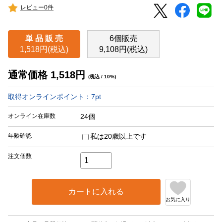
レビュー0件
単 品 販 売
6個販売
1,518円(税込)
9,108円(税込)
通常価格
1,518
円
(税込 / 10%)
取得オンラインポイント：
7
pt
オンライン在庫数
24個
年齢確認
私は20歳以上です
注文個数
カートに入れる
お気に入り