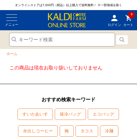
オンラインストアは7,000円（税込）以上購入で送料無料！
※一部地域を除く
0
メニュー
ログイン
カート
ホーム
この商品は現在お取り扱いしておりません
おすすめ検索キーワード
すいかあいす
保冷バッグ
エコバッグ
水出しコーヒー
梅
タコス
冷麺