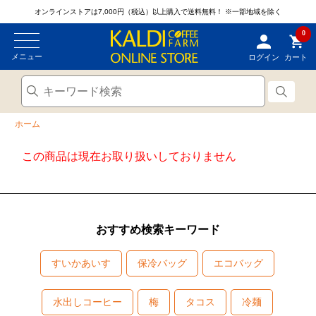
オンラインストアは7,000円（税込）以上購入で送料無料！
※一部地域を除く
0
メニュー
ログイン
カート
ホーム
この商品は現在お取り扱いしておりません
おすすめ検索キーワード
すいかあいす
保冷バッグ
エコバッグ
水出しコーヒー
梅
タコス
冷麺