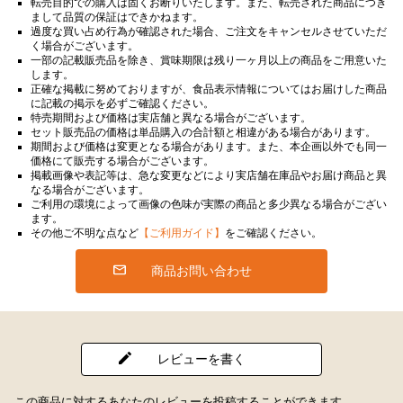
転売目的での購入は固くお断りいたします。また、転売された商品につき
まして品質の保証はできかねます。
過度な買い占め行為が確認された場合、ご注文をキャンセルさせていただ
く場合がございます。
一部の記載販売品を除き、賞味期限は残り一ヶ月以上の商品をご用意いた
します。
正確な掲載に努めておりますが、食品表示情報についてはお届けした商品
に記載の掲示を必ずご確認ください。
特売期間および価格は実店舗と異なる場合がございます。
セット販売品の価格は単品購入の合計額と相違がある場合があります。
期間および価格は変更となる場合があります。また、本企画以外でも同一
価格にて販売する場合がございます。
掲載画像や表記等は、急な変更などにより実店舗在庫品やお届け商品と異
なる場合がございます。
ご利用の環境によって画像の色味が実際の商品と多少異なる場合がござい
ます。
その他ご不明な点など
【ご利用ガイド】
をご確認ください。
商品お問い合わせ
レビューを書く
この商品に対するあなたのレビューを投稿することができます。