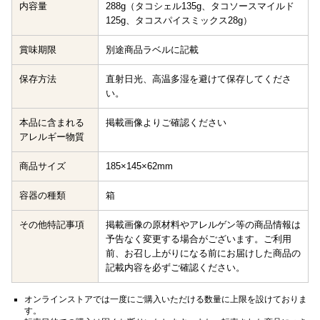
内容量
288g（タコシェル135g、タコソースマイルド
125g、タコスパイスミックス28g）
賞味期限
別途商品ラベルに記載
保存方法
直射日光、高温多湿を避けて保存してくださ
い。
本品に含まれる
掲載画像よりご確認ください
アレルギー物質
商品サイズ
185×145×62mm
容器の種類
箱
その他特記事項
掲載画像の原材料やアレルゲン等の商品情報は
予告なく変更する場合がございます。ご利用
前、お召し上がりになる前にお届けした商品の
記載内容を必ずご確認ください。
オンラインストアでは一度にご購入いただける数量に上限を設けておりま
す。