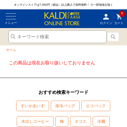
オンラインストアは7,000円（税込）以上購入で送料無料！
※一部地域を除く
0
メニュー
ログイン
カート
ホーム
この商品は現在お取り扱いしておりません
おすすめ検索キーワード
すいかあいす
保冷バッグ
エコバッグ
水出しコーヒー
梅
タコス
冷麺