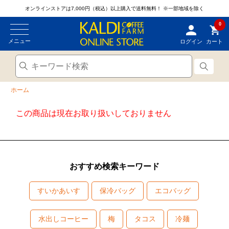
オンラインストアは7,000円（税込）以上購入で送料無料！
※一部地域を除く
0
メニュー
ログイン
カート
ホーム
この商品は現在お取り扱いしておりません
おすすめ検索キーワード
すいかあいす
保冷バッグ
エコバッグ
水出しコーヒー
梅
タコス
冷麺