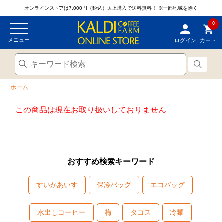
オンラインストアは7,000円（税込）以上購入で送料無料！
※一部地域を除く
0
メニュー
ログイン
カート
ホーム
この商品は現在お取り扱いしておりません
おすすめ検索キーワード
すいかあいす
保冷バッグ
エコバッグ
水出しコーヒー
梅
タコス
冷麺