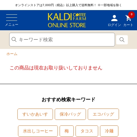
オンラインストアは7,000円（税込）以上購入で送料無料！
※一部地域を除く
0
メニュー
ログイン
カート
ホーム
この商品は現在お取り扱いしておりません
おすすめ検索キーワード
すいかあいす
保冷バッグ
エコバッグ
水出しコーヒー
梅
タコス
冷麺