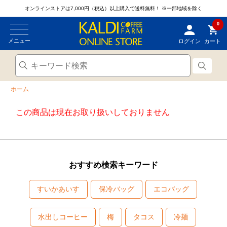
オンラインストアは7,000円（税込）以上購入で送料無料！
※一部地域を除く
0
メニュー
ログイン
カート
ホーム
この商品は現在お取り扱いしておりません
おすすめ検索キーワード
すいかあいす
保冷バッグ
エコバッグ
水出しコーヒー
梅
タコス
冷麺