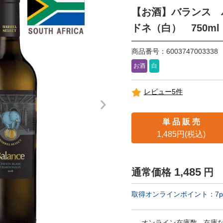
【お酒】バランス 
ドネ（白） 750ml
商品番号：6003747003338
お酒
白
レビュー5件
単 品 販 売
1,485円(税込)
1,485
通常価格
円
取得オンラインポイント：
7
p
オンライン在庫数
在庫