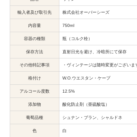
輸入者及び取引先
株式会社オーバーシーズ
内容量
750ml
容器の種類
瓶（コルク栓）
保存方法
直射日光を避け、冷暗所にて保存
その他特記事項
・ヴィンテージは随時変更がございま
格付け
W.O.ウエスタン・ケープ
アルコール度数
12.5%
添加物
酸化防止剤（亜硫酸塩）
葡萄品種
シュナン・ブラン、シャルドネ
色
白