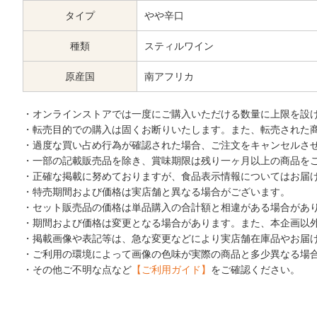
タイプ
やや辛口
種類
スティルワイン
原産国
南アフリカ
・オンラインストアでは一度にご購入いただける数量に上限を設
・転売目的での購入は固くお断りいたします。また、転売された
・過度な買い占め行為が確認された場合、ご注文をキャンセルさ
・一部の記載販売品を除き、賞味期限は残り一ヶ月以上の商品を
・正確な掲載に努めておりますが、食品表示情報についてはお届
・特売期間および価格は実店舗と異なる場合がございます。
・セット販売品の価格は単品購入の合計額と相違がある場合があ
・期間および価格は変更となる場合があります。また、本企画以
・掲載画像や表記等は、急な変更などにより実店舗在庫品やお届
・ご利用の環境によって画像の色味が実際の商品と多少異なる場
・その他ご不明な点など
【ご利用ガイド】
をご確認ください。