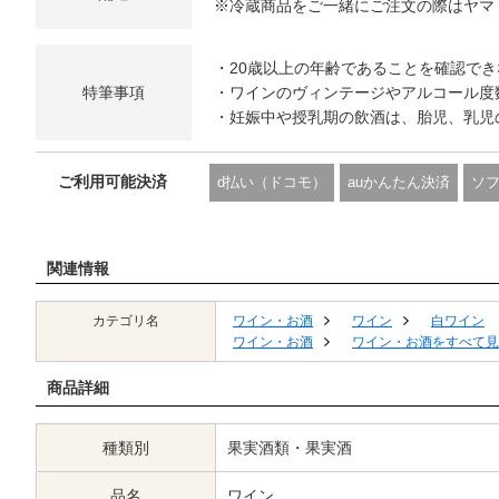
※冷蔵商品をご一緒にご注文の際はヤマ
・20歳以上の年齢であることを確認で
特筆事項
・ワインのヴィンテージやアルコール度
・妊娠中や授乳期の飲酒は、胎児、乳児
ご利用可能決済
d払い（ドコモ）
auかんたん決済
ソ
関連情報
カテゴリ名
ワイン・お酒
ワイン
白ワイン
ワイン・お酒
ワイン・お酒をすべて見
商品詳細
種類別
果実酒類・果実酒
品名
ワイン