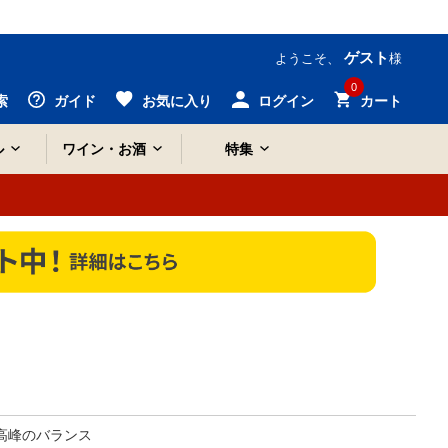
ゲスト
ようこそ、
様
0
索
ガイド
お気に入り
ログイン
カート
ル
ワイン・お酒
特集
高峰のバランス