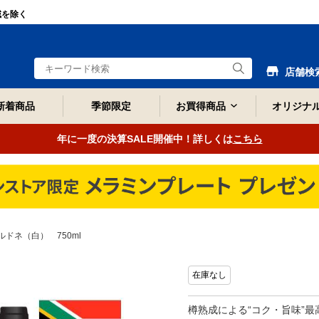
域を除く
店舗検
新着商品
季節限定
お買得商品
オリジナ
年に一度の決算SALE開催中！詳しくは
こちら
ドネ（白） 750ml
在庫なし
樽熟成による“コク・旨味”最