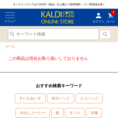
オンラインストアは7,000円（税込）以上購入で送料無料！
※一部地域を除く
0
メニュー
ログイン
カート
ホーム
この商品は現在お取り扱いしておりません
おすすめ検索キーワード
すいかあいす
保冷バッグ
エコバッグ
水出しコーヒー
梅
タコス
冷麺