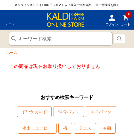
オンラインストアは7,000円（税込）以上購入で送料無料！
※一部地域を除く
0
メニュー
ログイン
カート
ホーム
この商品は現在お取り扱いしておりません
おすすめ検索キーワード
すいかあいす
保冷バッグ
エコバッグ
水出しコーヒー
梅
タコス
冷麺