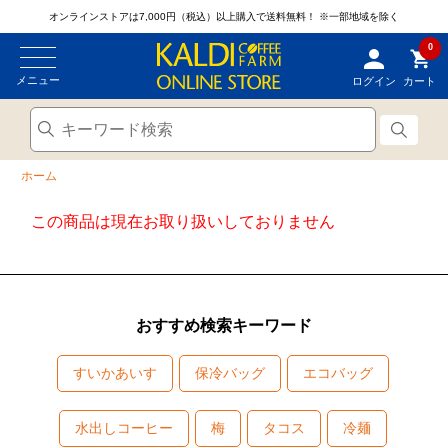
オンラインストアは7,000円（税込）以上購入で送料無料！
※一部地域を除く
0
メニュー
ログイン
カート
ホーム
この商品は現在お取り扱いしておりません
おすすめ検索キーワード
すいかあいす
保冷バッグ
エコバッグ
水出しコーヒー
梅
タコス
冷麺