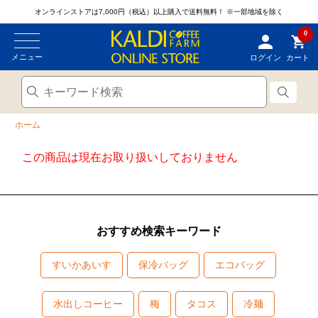
オンラインストアは7,000円（税込）以上購入で送料無料！
※一部地域を除く
0
メニュー
ログイン
カート
ホーム
この商品は現在お取り扱いしておりません
おすすめ検索キーワード
すいかあいす
保冷バッグ
エコバッグ
水出しコーヒー
梅
タコス
冷麺