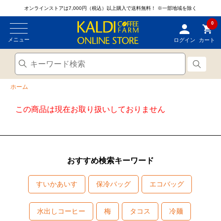
オンラインストアは7,000円（税込）以上購入で送料無料！
※一部地域を除く
0
メニュー
ログイン
カート
ホーム
この商品は現在お取り扱いしておりません
おすすめ検索キーワード
すいかあいす
保冷バッグ
エコバッグ
水出しコーヒー
梅
タコス
冷麺