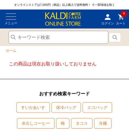
オンラインストアは7,000円（税込）以上購入で送料無料！
※一部地域を除く
0
メニュー
ログイン
カート
ホーム
この商品は現在お取り扱いしておりません
おすすめ検索キーワード
すいかあいす
保冷バッグ
エコバッグ
水出しコーヒー
梅
タコス
冷麺