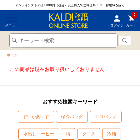
オンラインストアは7,000円（税込）以上購入で送料無料！
※一部地域を除く
0
メニュー
ログイン
カート
ホーム
この商品は現在お取り扱いしておりません
おすすめ検索キーワード
すいかあいす
保冷バッグ
エコバッグ
水出しコーヒー
梅
タコス
冷麺