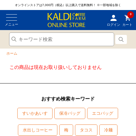
オンラインストアは7,000円（税込）以上購入で送料無料！
※一部地域を除く
0
メニュー
ログイン
カート
ホーム
この商品は現在お取り扱いしておりません
おすすめ検索キーワード
すいかあいす
保冷バッグ
エコバッグ
水出しコーヒー
梅
タコス
冷麺