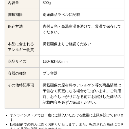
内容量
300g
賞味期限
別途商品ラベルに記載
保存方法
直射日光・高温多湿を避けて、常温で保存して
ください。
本品に含まれる
掲載画像よりご確認ください
アレルギー物質
商品サイズ
160×63×50mm
容器の種類
プラ容器
その他特記事項
掲載画像の原材料やアレルゲン等の商品情報は
予告なく変更になる場合がございます。ご利用
前、お召し上がりになる前にお届けした商品の
記載内容を必ずご確認ください。
オンラインストアでは一度にご購入いただける数量に上限を設けておりま
す。
転売目的での購入は固くお断りいたします。また、転売された商品につき
まして品質の保証はできかねます。