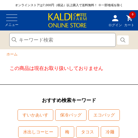
オンラインストアは7,000円（税込）以上購入で送料無料！
※一部地域を除く
0
メニュー
ログイン
カート
ホーム
この商品は現在お取り扱いしておりません
おすすめ検索キーワード
すいかあいす
保冷バッグ
エコバッグ
水出しコーヒー
梅
タコス
冷麺