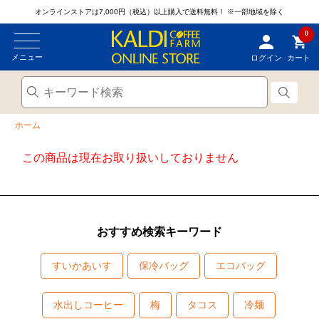
オンラインストアは7,000円（税込）以上購入で送料無料！
※一部地域を除く
0
メニュー
ログイン
カート
ホーム
この商品は現在お取り扱いしておりません
おすすめ検索キーワード
すいかあいす
保冷バッグ
エコバッグ
水出しコーヒー
梅
タコス
冷麺