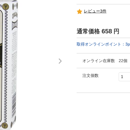
レビュー3件
658
通常価格
円
取得オンラインポイント：
3
p
オンライン在庫数
22個
注文個数