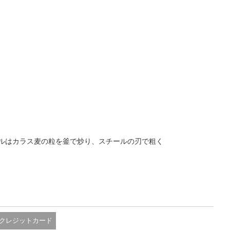
ルはカラス麦の粒を釜で炒り、スチールの刃で粗く
クレジットカード