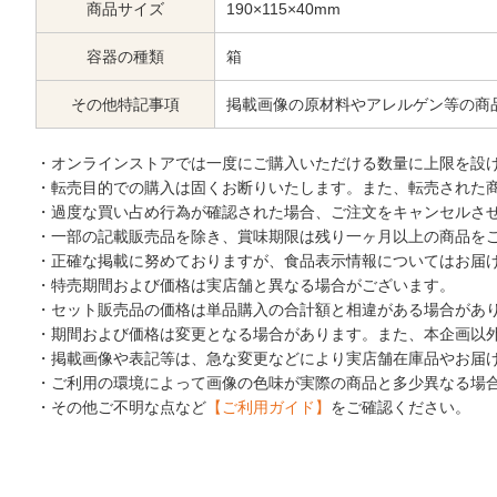
商品サイズ
190×115×40mm
容器の種類
箱
その他特記事項
掲載画像の原材料やアレルゲン等の商
・オンラインストアでは一度にご購入いただける数量に上限を設
・転売目的での購入は固くお断りいたします。また、転売された
・過度な買い占め行為が確認された場合、ご注文をキャンセルさ
・一部の記載販売品を除き、賞味期限は残り一ヶ月以上の商品を
・正確な掲載に努めておりますが、食品表示情報についてはお届
・特売期間および価格は実店舗と異なる場合がございます。
・セット販売品の価格は単品購入の合計額と相違がある場合があ
・期間および価格は変更となる場合があります。また、本企画以
・掲載画像や表記等は、急な変更などにより実店舗在庫品やお届
・ご利用の環境によって画像の色味が実際の商品と多少異なる場
・その他ご不明な点など
【ご利用ガイド】
をご確認ください。