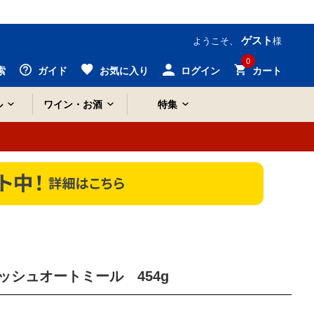
ゲスト
ようこそ、
様
0
索
ガイド
お気に入り
ログイン
カート
ル
ワイン・お酒
特集
ッシュオートミール 454g