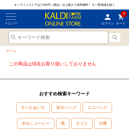
オンラインストアは7,000円（税込）以上購入で送料無料！
※一部地域を除く
0
メニュー
ログイン
カート
ホーム
この商品は現在お取り扱いしておりません
おすすめ検索キーワード
すいかあいす
保冷バッグ
エコバッグ
水出しコーヒー
梅
タコス
冷麺