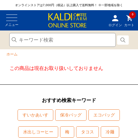
オンラインストアは7,000円（税込）以上購入で送料無料！
※一部地域を除く
0
メニュー
ログイン
カート
ホーム
この商品は現在お取り扱いしておりません
おすすめ検索キーワード
すいかあいす
保冷バッグ
エコバッグ
水出しコーヒー
梅
タコス
冷麺