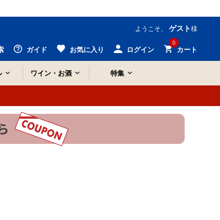
ゲスト
ようこそ、
様
0
索
ガイド
お気に入り
ログイン
カート
ル
ワイン・お酒
特集