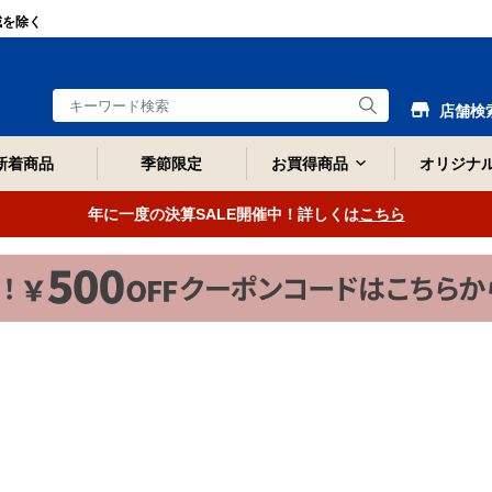
域を除く
店舗検
新着商品
季節限定
お買得商品
オリジナ
年に一度の決算SALE開催中！詳しくは
こちら