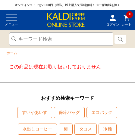
オンラインストアは7,000円（税込）以上購入で送料無料！
※一部地域を除く
0
メニュー
ログイン
カート
ホーム
この商品は現在お取り扱いしておりません
おすすめ検索キーワード
すいかあいす
保冷バッグ
エコバッグ
水出しコーヒー
梅
タコス
冷麺