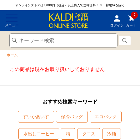
オンラインストアは7,000円（税込）以上購入で送料無料！
※一部地域を除く
0
メニュー
ログイン
カート
ホーム
この商品は現在お取り扱いしておりません
おすすめ検索キーワード
すいかあいす
保冷バッグ
エコバッグ
水出しコーヒー
梅
タコス
冷麺