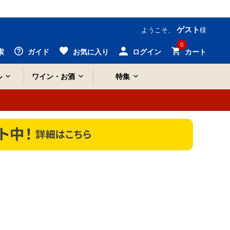
ゲスト
ようこそ、
様
0
索
ガイド
お気に入り
ログイン
カート
ル
ワイン・お酒
特集