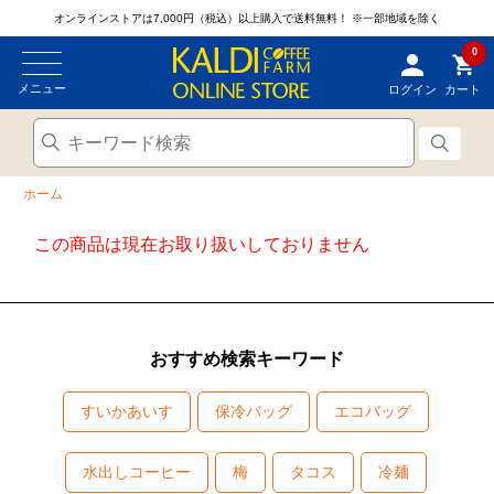
オンラインストアは7,000円（税込）以上購入で送料無料！
※一部地域を除く
0
メニュー
ログイン
カート
ホーム
この商品は現在お取り扱いしておりません
おすすめ検索キーワード
すいかあいす
保冷バッグ
エコバッグ
水出しコーヒー
梅
タコス
冷麺