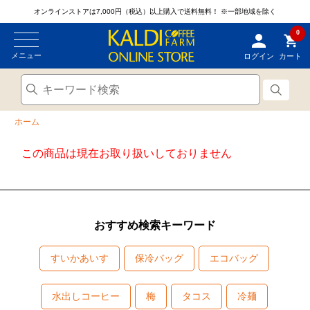
オンラインストアは7,000円（税込）以上購入で送料無料！
※一部地域を除く
0
メニュー
ログイン
カート
ホーム
この商品は現在お取り扱いしておりません
おすすめ検索キーワード
すいかあいす
保冷バッグ
エコバッグ
水出しコーヒー
梅
タコス
冷麺