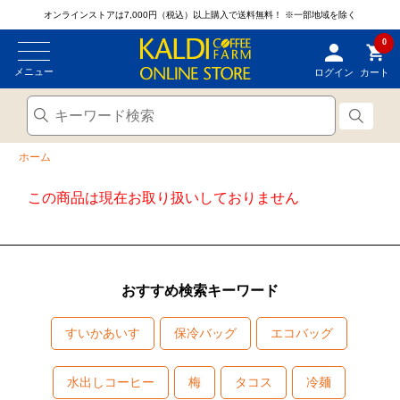
オンラインストアは7,000円（税込）以上購入で送料無料！
※一部地域を除く
0
メニュー
ログイン
カート
ホーム
この商品は現在お取り扱いしておりません
おすすめ検索キーワード
すいかあいす
保冷バッグ
エコバッグ
水出しコーヒー
梅
タコス
冷麺