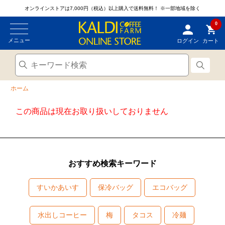
オンラインストアは7,000円（税込）以上購入で送料無料！
※一部地域を除く
0
メニュー
ログイン
カート
ホーム
この商品は現在お取り扱いしておりません
おすすめ検索キーワード
すいかあいす
保冷バッグ
エコバッグ
水出しコーヒー
梅
タコス
冷麺