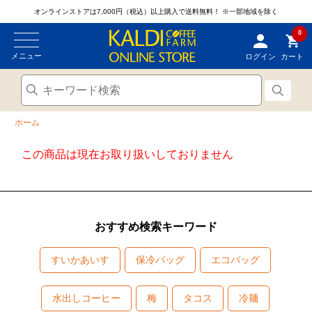
オンラインストアは7,000円（税込）以上購入で送料無料！
※一部地域を除く
0
メニュー
ログイン
カート
ホーム
この商品は現在お取り扱いしておりません
おすすめ検索キーワード
すいかあいす
保冷バッグ
エコバッグ
水出しコーヒー
梅
タコス
冷麺