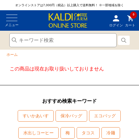
オンラインストアは7,000円（税込）以上購入で送料無料！
※一部地域を除く
0
メニュー
ログイン
カート
ホーム
この商品は現在お取り扱いしておりません
おすすめ検索キーワード
すいかあいす
保冷バッグ
エコバッグ
水出しコーヒー
梅
タコス
冷麺