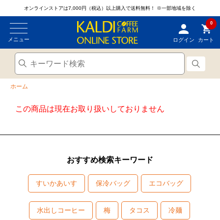
オンラインストアは7,000円（税込）以上購入で送料無料！
※一部地域を除く
0
メニュー
ログイン
カート
ホーム
この商品は現在お取り扱いしておりません
おすすめ検索キーワード
すいかあいす
保冷バッグ
エコバッグ
水出しコーヒー
梅
タコス
冷麺