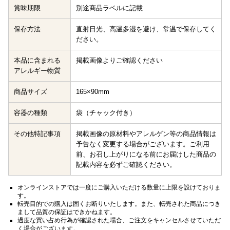
賞味期限
別途商品ラベルに記載
保存方法
直射日光、高温多湿を避け、常温で保存してく
ださい。
本品に含まれる
掲載画像よりご確認ください
アレルギー物質
商品サイズ
165×90mm
容器の種類
袋（チャック付き）
その他特記事項
掲載画像の原材料やアレルゲン等の商品情報は
予告なく変更する場合がございます。ご利用
前、お召し上がりになる前にお届けした商品の
記載内容を必ずご確認ください。
オンラインストアでは一度にご購入いただける数量に上限を設けておりま
す。
転売目的での購入は固くお断りいたします。また、転売された商品につき
まして品質の保証はできかねます。
過度な買い占め行為が確認された場合、ご注文をキャンセルさせていただ
く場合がございます。